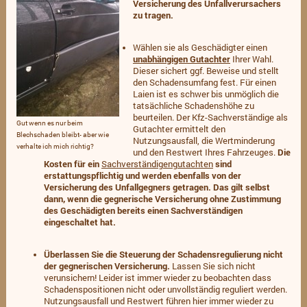
Versicherung des Unfallverursachers
zu tragen.
Wählen sie als Geschädigter einen
unabhängigen Gutachter
Ihrer Wahl.
Dieser sichert ggf. Beweise und stellt
den Schadensumfang fest. Für einen
Laien ist es schwer bis unmöglich die
tatsächliche Schadenshöhe zu
beurteilen. Der Kfz-Sachverständige als
Gut wenn es nur beim
Gutachter ermittelt den
Blechschaden bleibt- aber wie
Nutzungsausfall, die Wertminderung
verhalte ich mich richtig?
und den Restwert Ihres Fahrzeuges.
Die
Kosten für ein
Sachverständigengutachten
sind
erstattungspflichtig und werden ebenfalls von der
Versicherung des Unfallgegners getragen. Das gilt selbst
dann, wenn die gegnerische Versicherung ohne Zustimmung
des Geschädigten bereits einen Sachverständigen
eingeschaltet hat.
Überlassen Sie die Steuerung der Schadensregulierung nicht
der gegnerischen Versicherung.
Lassen Sie sich nicht
verunsichern! Leider ist immer wieder zu beobachten dass
Schadenspositionen nicht oder unvollständig reguliert werden.
Nutzungsausfall und Restwert führen hier immer wieder zu